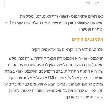
<html/>
כאן רואים שהאלמנט <html> (דף האינטרנט) מכיל את
האלמנט <body> (תוכן הדף) שמכיל את האלמנטים <p> ו <h1>
(כותרת ופסקה)
אלמנטים ריקים
אלמנטים ללא תוכן נקראים גם אלמנטים ריקים
האלמנט <br> הוא אלמנט ריק המגדיר ירידת שורה (כמו מקש
האנטר) לכן כמו שכתבנו למעלה אין לו תגית סיום ותגית הסיום
שלו היא התגית התחילית, ברב הדפדפנים האלמנט <br> בצורתו
הזו יעבוד מצויין אבל ע"פ תקן הHTML העולמי אלמנטים ריקים
צריכים להסגר עם התו / באופן הבא </ br>, ואם כבר מדברים על
תקן, לפיו יש לכתוב את כל האלמנטים באותיות קטנות, למרות
ששוב זה יעבוד כך או כך.