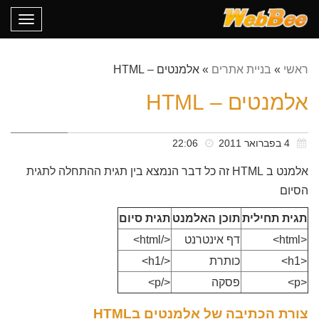
oggle
gation
ראשי
»
בניית אתרים
»
אלמנטים – HTML
אלמנטים – HTML
4 בפברואר 2011
22:06
אלמנט ב HTML זה כל דבר הנמצא בין תגית ההתחלה לתגית
הסיום
תגית תחילית
תוכן האלמנט
תגית סיום
<html>
דף אינטרנט
</html>
<h1>
כותרת
</h1>
<p>
פסקה
</p>
צורת הכתיבה של אלמנטים בHTML