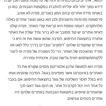
למשל, אתרים ובהם כמויות גדולות של פרסומת ומעט תוכן יקבלו
דירוג נמוך יותר ולא יצליחו להתברג במקומות הגבוהים, כמו כן
באותה מידה אתרים ובהם המון באנרים, פנדה לא אוהב
פרסומות (פנימיות וחיצוניות) ולכן הוא בועט ועוצר אתרים כאלה
מלהתקדם. דוגמה נוספת היא קריאת קודי האתר, פנדה קולט
לאיזה אתרים יש קוד מסובך או לא ברור ומיד שולח את האתר
אחורה בתוצאות החיפוש, הסיבה שהוא עושה את זה היא כי
אתרים שהקודים שלהם "דפוקים" עובדים בדרך כלל לאט וזה
מוריד מהאיכות של האתר, הרי כל המטרה של פנדה זה ליצור
ללקוח\משתמש חווית גלישה טובה, איכותית ומהירה.
פנדה הוא למעשה עדכון אלגוריטם מסוים שקורא את כל
האתרים באינטרנט אשר מופיעים בגוגל. הסיבה שהקימו אותו
היא בגלל חוסר השליטה של גוגל בתוצאות החיפוש, אם בעבר
כל אחד היה יכול לקדם כל אתר, אז היום גוגל דאגו לכך
שהאתרים שיופיעו בתוצאות הגבוהות באתרים שלהם יהיו
אתרים נינוחים ונגישים.