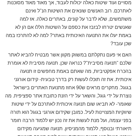
מסויים ועוד שיטות כאלה יכולות לעבוד, אך מאוד מאוד מסוכנות
לאתרכם. רוב האנשים שונאים את השיטות הנ"ל ואינם
משתמשים, שלא לדבר על קונים, באתרים כאלה. אז למה
שאנשים יטרחו לבזבז את כספם על השיטות הללו אם הן לא
באמת יעלו את התנועה האיכותית באתר? למה לא להתרכז במה
שכן עובד?
האם אי פעם נתקלתם במשווק מקוון אשר מבטיח להביא לאתר
שלכם "תנועה מסיבית"? כנראה שכן. תנועה מסיבית לא אומרת
בהכרח אפקטיביות, מה שאתם באמת מחפשים זו תנועה
איכותית. את זה תוכלו לעשות רק בדרך טבעית- קידום אורגני
בגוגל. מחקרים מראים ש90 אחוז מתנועת האתרים בישראל
נוצרת על ידי גוגל, והשאר על ידי הזנת כתובת אתר ספציפית. מה
שאומר- לא תביאו שום תנועה איכותית לאתרכם על ידי שיטות
שיווקיות המצויינות לעיל. כמובן שקידום אורגני בגוגל הוא תורה
בפני עצמה, ועל מנת לעשות את זה נכון יש ללמוד הרבה חומר
תיאורתי ובנוסף, ללמוד מהמניסיון. תנועה שמגיעה מקידום